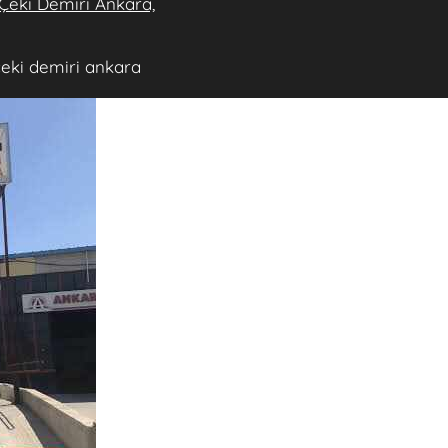
Çeki Demiri Ankara,
çeki demiri ankara