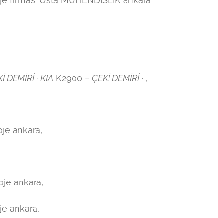
je firması Usta MÜHENDİSLİK ankara
İ DEMİRİ
·
KIA
K2900 –
ÇEKİ DEMİRİ
· ,
je ankara,
oje ankara,
je ankara,