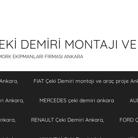
Kİ DEMİRİ MONTAJI VE
ÖMORK EKİPMANLARI FİRMASI ANKARA
Ankara,
FIAT Çeki Demiri montajı ve araç proje An
i Ankara,
MERCEDES çeki demiri ankara
AUD
nkara,
RENAULT Çeki Demiri Ankara,
FORD Ç