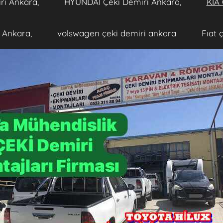
ri Ankara,
HYUNDAİ Çeki Demiri Ankara,
KİA 
 Ankara,
volswagen çeki demiri ankara
Fıat 