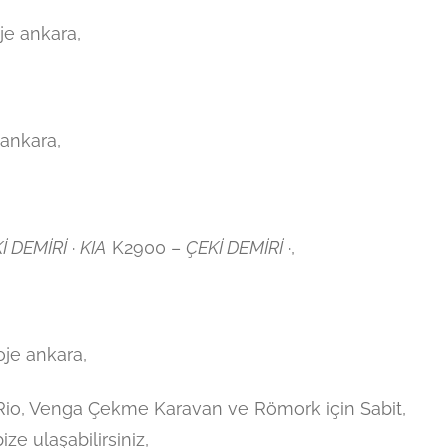
je ankara,
ankara,
İ DEMİRİ
·
KIA
K2900 –
ÇEKİ DEMİRİ
·,
je ankara,
 Rio, Venga Çekme Karavan ve Römork için Sabit,
ize ulaşabilirsiniz,