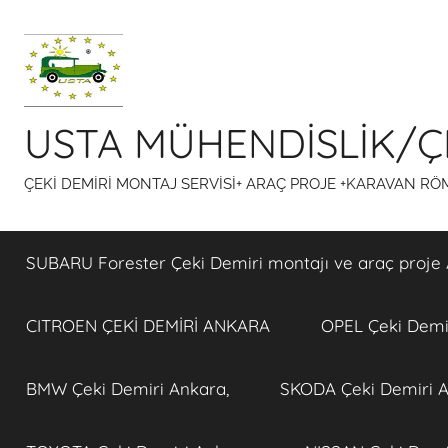
İçeriğe
atla
USTA MÜHENDİSLİK/ÇE
ÇEKİ DEMİRİ MONTAJ SERVİSİ+ ARAÇ PROJE +KARAVAN R
SUBARU Forester Çeki Demiri montajı ve araç proje 
CITROEN ÇEKİ DEMİRİ ANKARA
OPEL Çeki Demir
BMW Çeki Demiri Ankara,
SKODA Çeki Demiri A