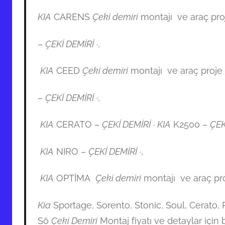
KIA
CARENS
Çeki demiri
montajı ve araç pro
–
ÇEKİ DEMİRİ
·,
KIA
CEED
Çeki demiri
montajı ve araç proje 
–
ÇEKİ DEMİRİ
·,
KIA
CERATO –
ÇEKİ DEMİRİ
·
KIA
K2500 –
ÇEK
KIA
NIRO –
ÇEKİ DEMİRİ
·,
KIA
OPTİMA
Çeki demiri
montajı ve araç pro
Kia
Sportage, Sorento, Stonic, Soul, Cerato,
Sö
Çeki Demiri
Montaj fiyatı ve detaylar için b