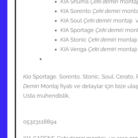
KIA Shuma
Çeki demiri
montajı
KIA Sorento
Çeki demiri
montaj
KIA Soul
Çeki demiri
montajı v
KIA Sportage
Çeki demiri
monta
KIA Stonic
Çeki demiri
montajı
KIA Venga
Çeki demiri
montajı
Kia
Sportage, Sorento, Stonic, Soul, Cerato
Demiri
Montaj fiyatı ve detaylar için bize ulaşa
Usta muhendislik,
05323118894