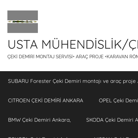
İçeriğe
atla
USTA MÜHENDİSLİK/ÇE
ÇEKİ DEMİRİ MONTAJ SERVİSİ+ ARAÇ PROJE +KARAVAN R
SUBARU Forester Çeki Demiri montajı ve araç proje 
CITROEN ÇEKİ DEMİRİ ANKARA
OPEL Çeki Demir
BMW Çeki Demiri Ankara,
SKODA Çeki Demiri A