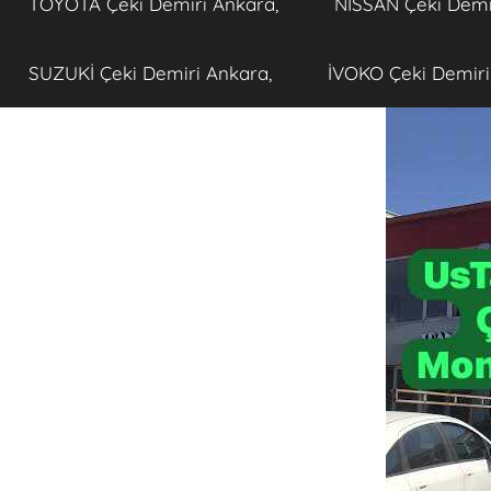
TOYOTA Çeki Demiri Ankara,
NISSAN Çeki Demi
SUZUKİ Çeki Demiri Ankara,
İVOKO Çeki Demiri