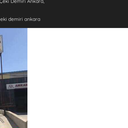
Çeki Demiri Ankara,
çeki demiri ankara