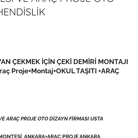
HENDİSLİK
N ÇEKMEK İÇİN ÇEKİ DEMİRİ MONTAJI
raç Proje+Montaj+OKUL TAŞITI +ARAÇ
E ARAÇ PROJE OTO DİZAYN FİRMASI USTA
 MONTESİ ANKARA+ARAÇ PROJE ANKARA