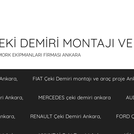
Kİ DEMİRİ MONTAJI VE
ÖMORK EKİPMANLARI FİRMASI ANKARA
Ankara,
FIAT Çeki Demiri montajı ve araç proje An
i Ankara,
MERCEDES çeki demiri ankara
AUD
nkara,
RENAULT Çeki Demiri Ankara,
FORD Ç