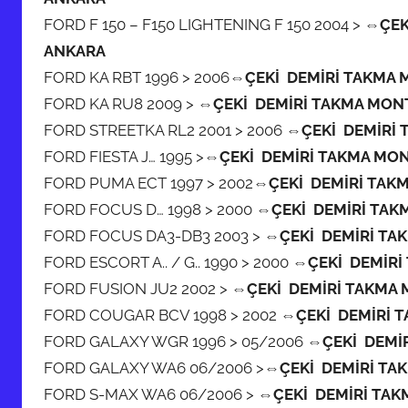
FORD F 150 – F150 LIGHTENING F 150 2004 >
⇔ÇEK
ANKARA
FORD KA RBT 1996 > 2006
⇔ÇEKİ DEMİRİ TAKMA 
FORD KA RU8 2009 >
⇔ÇEKİ DEMİRİ TAKMA MON
FORD STREETKA RL2 2001 > 2006
⇔ÇEKİ DEMİRİ 
FORD FIESTA J… 1995 >
⇔ÇEKİ DEMİRİ TAKMA MON
FORD PUMA ECT 1997 > 2002
⇔ÇEKİ DEMİRİ TAK
FORD FOCUS D… 1998 > 2000
⇔ÇEKİ DEMİRİ TAK
FORD FOCUS DA3-DB3 2003 >
⇔ÇEKİ DEMİRİ TA
FORD ESCORT A.. / G.. 1990 > 2000
⇔ÇEKİ DEMİRİ
FORD FUSION JU2 2002 >
⇔ÇEKİ DEMİRİ TAKMA 
FORD COUGAR BCV 1998 > 2002
⇔ÇEKİ DEMİRİ 
FORD GALAXY WGR 1996 > 05/2006
⇔ÇEKİ DEMİ
FORD GALAXY WA6 06/2006 >
⇔ÇEKİ DEMİRİ TA
FORD S-MAX WA6 06/2006 >
⇔ÇEKİ DEMİRİ TAK