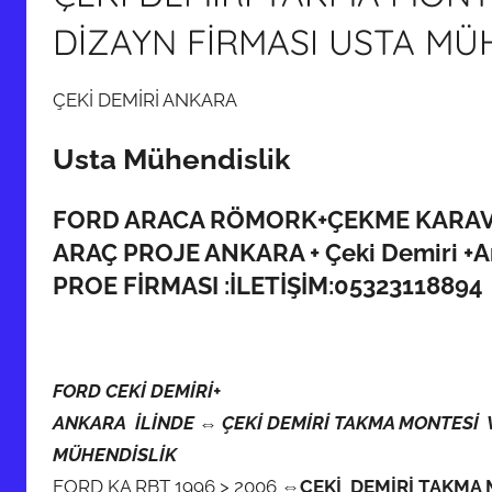
DİZAYN FİRMASI USTA MÜ
ÇEKİ DEMİRİ ANKARA
Usta Mühendislik
FORD ARACA RÖMORK+ÇEKME KARAVA
ARAÇ PROJE ANKARA + Çeki Demiri +A
PROE FİRMASI :İLETİŞİM:05323118894
FORD CEKİ DEMİRİ+
ANKARA İLİNDE ⇔ ÇEKİ DEMİRİ TAKMA MONTESİ V
MÜHENDİSLİK
FORD KA RBT 1996 > 2006
⇔ÇEKİ DEMİRİ TAKMA