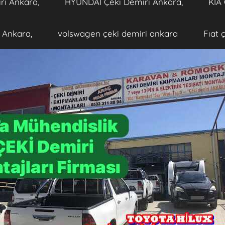
ri Ankara,
HYUNDAİ Çeki Demiri Ankara,
KİA 
 Ankara,
volswagen çeki demiri ankara
Fıat 