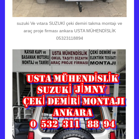
suzuki Ve vıtara SUZUKİ çeki demiri takma montajı ve
araç proje firması ankara USTA MÜHENDİSLİK
05323118894