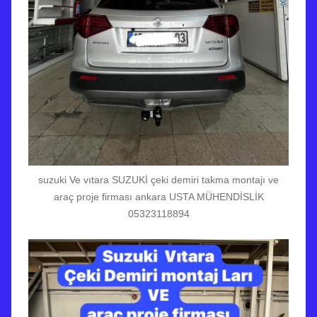
suzuki Ve vıtara SUZUKİ çeki demiri takma montajı ve
araç proje firması ankara USTA MÜHENDİSLİK
05323118894