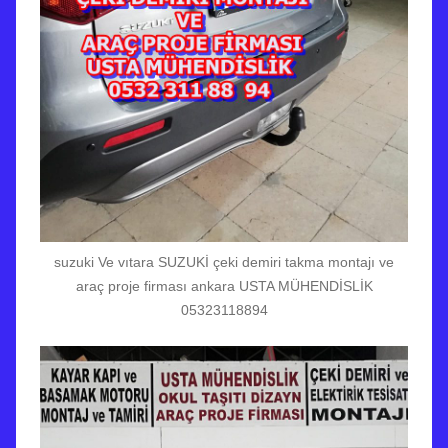
suzuki Ve vıtara SUZUKİ çeki demiri takma montajı ve
araç proje firması ankara USTA MÜHENDİSLİK
05323118894