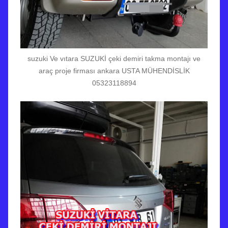
suzuki Ve vıtara SUZUKİ çeki demiri takma montajı ve
araç proje firması ankara USTA MÜHENDİSLİK
05323118894