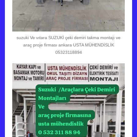
suzuki Ve vıtara SUZUKİ çeki demiri takma montajı ve
araç proje firması ankara USTA MÜHENDİSLİK
05323118894