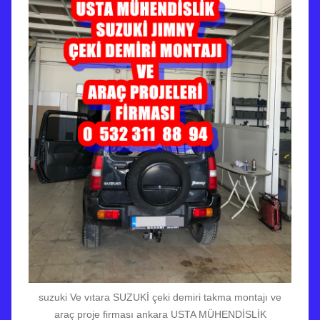
suzuki Ve vıtara SUZUKİ çeki demiri takma montajı ve
araç proje firması ankara USTA MÜHENDİSLİK