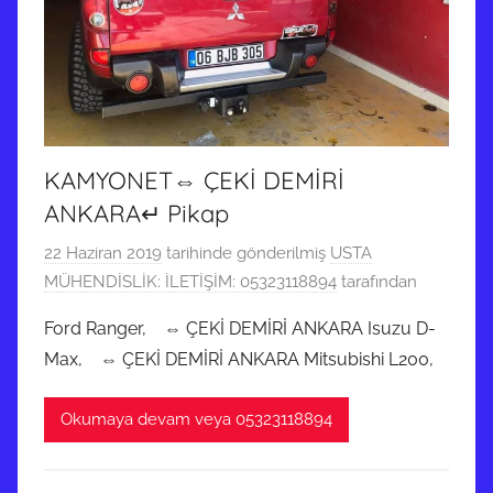
i
n
d
e
g
ö
KAMYONET⇔ ÇEKİ DEMİRİ
n
ANKARA↵ Pikap
d
e
22 Haziran 2019
tarihinde gönderilmiş
USTA
r
MÜHENDİSLİK: İLETİŞİM: 05323118894
tarafından
i
Ford Ranger, ⇔ ÇEKİ DEMİRİ ANKARA Isuzu D-
l
Max, ⇔ ÇEKİ DEMİRİ ANKARA Mitsubishi L200,
m
i
Okumaya devam veya 05323118894
ş