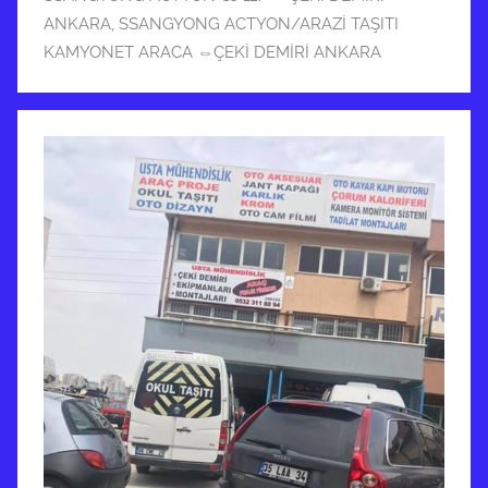
m
ANKARA
,
SSANGYONG ACTYON/ARAZİ TAŞITI
i
KAMYONET ARACA ⇔ÇEKİ DEMİRİ ANKARA
ş