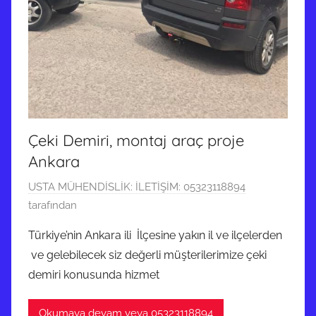
Çeki Demiri, montaj araç proje
Ankara
1
USTA MÜHENDİSLİK: İLETİŞİM: 05323118894
0
tarafından
H
Türkiye’nin Ankara ili İlçesine yakın il ve ilçelerden
a
ve gelebilecek siz değerli müşterilerimize çeki
z
demiri konusunda hizmet
i
r
Okumaya devam veya 05323118894
a