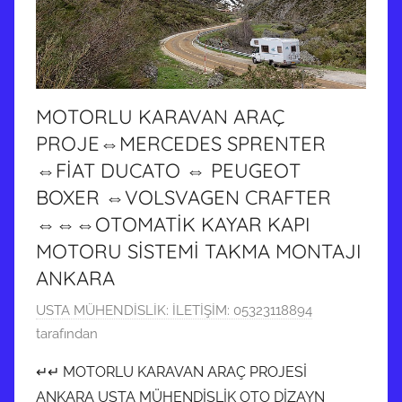
n
d
e
g
ö
MOTORLU KARAVAN ARAÇ
n
PROJE⇔MERCEDES SPRENTER
d
⇔FİAT DUCATO ⇔ PEUGEOT
e
BOXER ⇔VOLSVAGEN CRAFTER
r
⇔⇔⇔OTOMATİK KAYAR KAPI
i
MOTORU SİSTEMİ TAKMA MONTAJI
l
m
ANKARA
i
1
USTA MÜHENDİSLİK: İLETİŞİM: 05323118894
ş
5
tarafından
H
↵↵ MOTORLU KARAVAN ARAÇ PROJESİ
a
ANKARA USTA MÜHENDİSLİK OTO DİZAYN