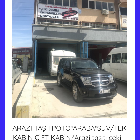
g
ö
n
d
e
r
i
l
m
i
ş
ARAZİ TAŞITI*OTO*ARABA*SUV/TEK
KABİN ÇİFT KABİN/Arazi taşıtı çeki