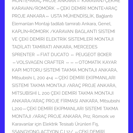
MONTE+ARAÇ PROJE ANKARA⇔ KARAVAN/ÇEKME
t
KARAVAN/ROMÖRK ⇔ÇEKİ DEMİRİ MONTE+ARAÇ
a
PROJE ANKARA⇔ USTA MÜHENDİSLİK
,
Bağlantı
r
Elemanları Montajı tadilatı tamiratı Ankara
,
Genel
,
i
KAPLİN+RÖMORK /KARAVAN BAGLANTI SİSTEMİ
h
VE ÇEKİ DEMİRİ ELEKTRİK SİSTEMLERİ MONTAJI
i
TADİLATI TAMİRATI ANKARA
,
MERCEDES
n
SPRENTER ⇔FİAT DUCATO ⇔ PEUGEOT BOXER
d
⇔VOLSVAGEN CRAFTER ⇔⇔⇔OTOMATİK KAYAR
e
KAPI MOTORU SİSTEMİ TAKMA MONTAJI ANKARA
,
g
Mitsubishi L 200 4×4 ⇔ÇEKİ DEMİRİ EKİPMANLARI
ö
SİSTEMİ TAKMA MONTAJI /ARAÇ PROJE ANKARA
,
n
MİTSUBİSHİ L 200 ÇEKİ DEMİRİ TAKMA MONTAJI
d
ANKARA/ARAÇ PROJE FİRMASI ANKARA
,
Mitsubishi
e
L200⇔ÇEKİ DEMİRİ EKİPMANLARI SİSTEMİ TAKMA
r
MONTAJI /ARAÇ PROJE ANKARA
,
Priz
,
Römork ve
i
Karavanlar için Elektrik Tesisatı Ürünleri Fiş
,
l
SSANGYONG ACTYON CJ 12/ ⇔ÇEKİ DEMİRİ