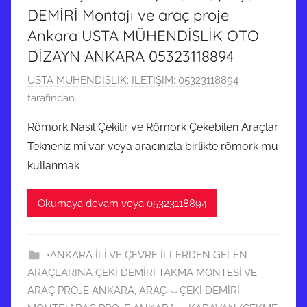
DEMİRİ Montajı ve araç proje
Ankara USTA MÜHENDİSLİK OTO
DİZAYN ANKARA 05323118894
1
USTA MÜHENDİSLİK: İLETİŞİM: 05323118894
4
tarafından
H
Römork Nasıl Çekilir ve Römork Çekebilen Araçlar
a
Tekneniz mi var veya aracınızla birlikte römork mu
z
kullanmak
i
r
Okumaya devam veya 05323118894
a
n
2
•ANKARA İLİ VE ÇEVRE İLLERDEN GELEN
0
ARAÇLARINA ÇEKİ DEMİRİ TAKMA MONTESİ VE
1
ARAÇ PROJE ANKARA
,
ARAÇ ⇔ÇEKİ DEMİRİ
9