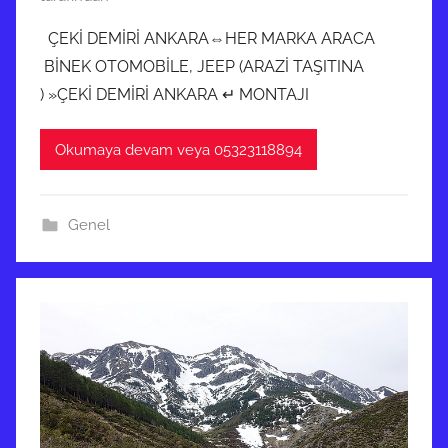
H
ÇEKİ DEMİRİ ANKARA⇔HER MARKA ARACA
a
BİNEK OTOMOBİLE, JEEP (ARAZİ TAŞITINA
z
) »ÇEKİ DEMİRİ ANKARA ↵ MONTAJI
i
r
Okumaya devam veya 05323118894
a
n
2
Genel
0
1
9
t
a
r
i
h
i