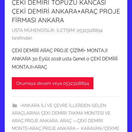
ÇEKİ DEMİRİ TOPUZU KANCASI
d
ÇEKİ DEMİRİ ANKARA+ARAÇ PROJE
e
FİRMASI ANKARA
r
i
6
USTA MÜHENDİSLİK: İLETİŞİM: 05323118894
l
H
tarafından
m
a
ÇEKİ DEMİRİ ARAÇ PROJE ÇİZİMİ+ MONTAJI
i
z
ANKARA 30 Eylül 2018 usta Genel 0 ÇEKİ DEMİRİ
ş
i
MONTAJI+ARAÇ
r
a
Okumaya devam veya 05323118894
n
2
0
•ANKARA İLİ VE ÇEVRE İLLERDEN GELEN
1
ARAÇLARINA ÇEKİ DEMİRİ TAKMA MONTESİ VE
9
ARAÇ PROJE ANKARA
,
ARAÇ ⇔ÇEKİ DEMİRİ
t
MONTE+ARAÇ PROJE ANKARA⇔ KARAVAN/ÇEKME
a