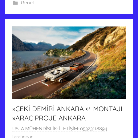
Genel
»ÇEKİ DEMİRİ ANKARA ↵ MONTAJI
»ARAÇ PROJE ANKARA
1
USTA MÜHENDİSLİK: İLETİŞİM: 05323118894
5
tarafından