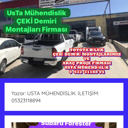
Yazar:
USTA MÜHENDİSLİK: İLETİŞİM:
05323118894