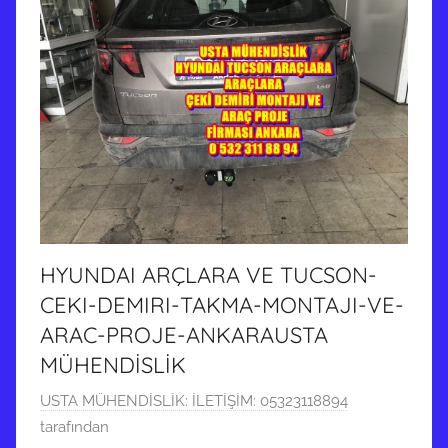
i
n
d
e
g
ö
n
d
e
r
HYUNDAI ARÇLARA VE TUCSON-
i
CEKI-DEMIRI-TAKMA-MONTAJI-VE-
l
ARAC-PROJE-ANKARAUSTA
m
MÜHENDİSLİK
i
ş
2
USTA MÜHENDİSLİK: İLETİŞİM: 05323118894
6
tarafından