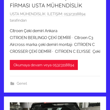
FİRMASI USTA MÜHENDİSLİK
i
l
2
USTA MÜHENDİSLİK: İLETİŞİM: 05323118894
m
7
tarafından
i
N
ş
Citroen Çeki demiri Ankara
i
CITROEN BERLINGO ÇEKİ DEMİRİ · Citroen C3
s
Aircross marka çeki demiri montajı CITROEN C
a
CROSSER ÇEKİ DEMİRİ · CITROEN C ELYSSE Çeki
n
2
Okumaya devam veya 05323118894
0
2
5
Genel
t
a
r
i
h