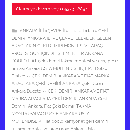
N
n
Okumaya devam veya 05323118894
i
d
s
e
a
r
ANKARA İLİ »ÇEVRE İl⇔ ilçelerinden⇔ÇEKİ
n
i
DEMİRİ ANKARA İLİ VE ÇEVRE İLLERDEN GELEN
2
l
ARAÇLARIN ÇEKİ DEMİRİ MONTESİ VE ARAÇ
0
m
PROJESİ GÜN İÇİNDE İŞLEMİ BİTER ANKARA
,
2
i
DOBLO FİAT çeki demiri takma montesi ve araç proje
5
ş
firması Ankara USTA MÜHENDİSLİK
,
FİAT Doblo
t
Pratico ⇔ ÇEKİ DEMİRİ ANKARA VE FİAT MARKA
a
ARAÇLARA ÇEKİ DEMİRİ ANKARA Çeki Demiri
r
Ankara Ducato ⇔ ÇEKİ DEMİRİ ANKARA VE FİAT
i
MARKA ARAÇLARA ÇEKİ DEMİRİ ANKARA Çeki
h
Demiri Ankara
,
Fıat Çeki Demiri TAKMA
i
MONTAJI+ARAÇ PROJE ANKARA USTA
n
MÜHENDİSLİK
,
Fıat doblo kamyonet çeki demiri
d
takama montajı ve araç proje Ankara Usta