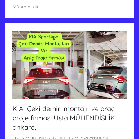
e
Mühendislik
g
ö
n
d
e
r
i
l
m
i
ş
KIA Çeki demiri montajı ve araç
proje firması Usta MÜHENDİSLİK
ankara,
2
USTA MÜHENDİSLİK: İLETİŞİM: 05323118894