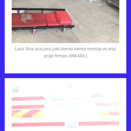
Lada Niva araçlara çeki demiri takma montajı ve araç
proje firması ANKARA (