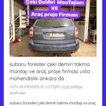
subaru forester çeki demiri takma
montajı ve araç proje firması usta
mühendislik ankara da
5
USTA MÜHENDİSLİK: İLETİŞİM: 05323118894
A
tarafından
r
subaru forester çeki demiri takma montajı ve araç
a