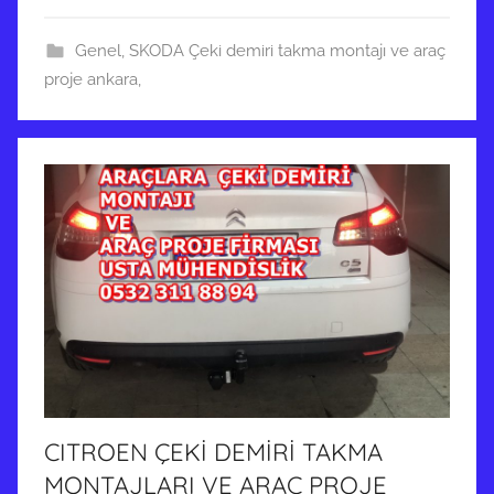
2
Genel
,
SKODA Çeki demiri takma montajı ve araç
5
proje ankara,
t
a
r
i
h
i
n
d
e
g
ö
n
d
CITROEN ÇEKİ DEMİRİ TAKMA
e
MONTAJLARI VE ARAÇ PROJE
r