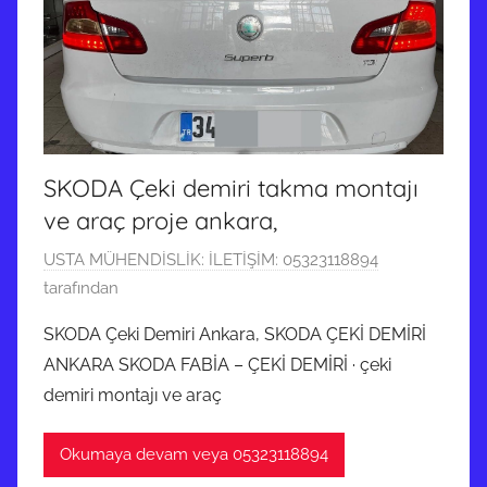
d
e
g
ö
n
d
SKODA Çeki demiri takma montajı
e
ve araç proje ankara,
r
i
2
USTA MÜHENDİSLİK: İLETİŞİM: 05323118894
l
7
tarafından
m
N
i
SKODA Çeki Demiri Ankara, SKODA ÇEKİ DEMİRİ
i
ş
ANKARA SKODA FABİA – ÇEKİ DEMİRİ · çeki
s
demiri montajı ve araç
a
n
Okumaya devam veya 05323118894
2
0