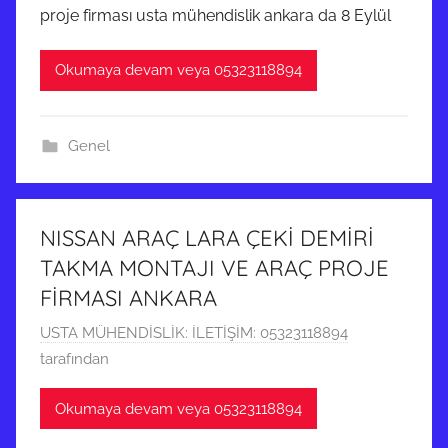
proje firması usta mühendislik ankara da 8 Eylül
l
ı
Okumaya devam veya 05323118894
k
2
0
Genel
2
5
t
a
NISSAN ARAÇ LARA ÇEKİ DEMİRİ
r
TAKMA MONTAJI VE ARAÇ PROJE
i
FİRMASI ANKARA
h
5
USTA MÜHENDİSLİK: İLETİŞİM: 05323118894
i
A
tarafından
n
r
d
Okumaya devam veya 05323118894
a
e
l
g