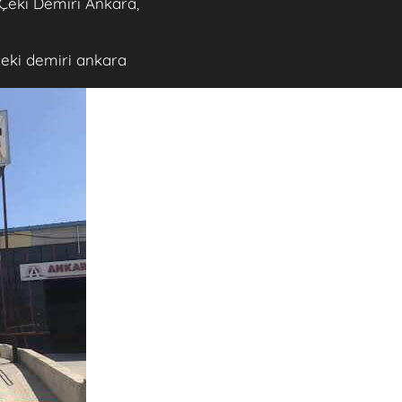
Çeki Demiri Ankara,
çeki demiri ankara