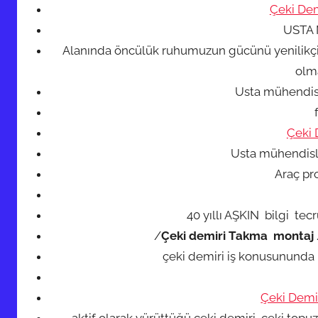
Çeki Dem
i
USTA
ş
Alanında öncülük ruhumuzun gücünü yenilikçi 
olm
Usta mühendis
Çeki 
Usta mühendisl
Araç pr
40 yıllı AŞKIN bilgi te
/
Çeki demiri Takma montaj
çeki demiri iş konusunund
Çeki Demi