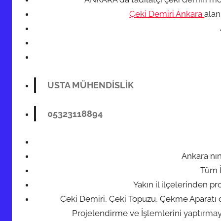
t
Çeki Demiri Ankara
alan
a
r
i
h
i
n
USTA MÜHENDİSLİK
d
e
05323118894
g
ö
n
d
Ankara nın
e
Tüm İ
r
Yakın il ilçelerinden 
i
Çeki Demiri, Çeki Topuzu, Çekme Aparatı 
l
Projelendirme ve İşlemlerini yaptırma
m