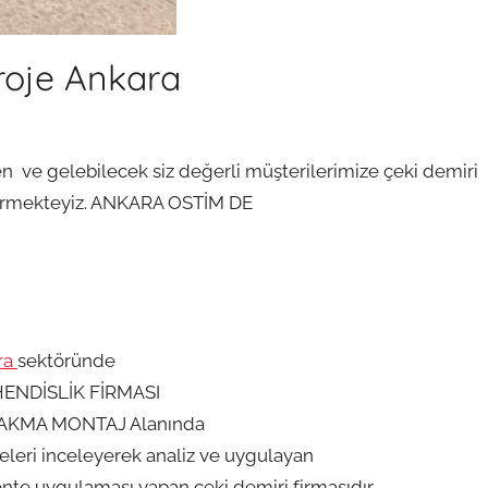
roje Ankara
rden ve gelebilecek siz değerli müşterilerimize çeki demiri
ermekteyiz. ANKARA OSTİM DE
ra
sektöründe
ENDİSLİK FİRMASI
TAKMA MONTAJ Alanında
leri inceleyerek analiz ve uygulayan
te uygulaması yapan çeki demiri firmasıdır.