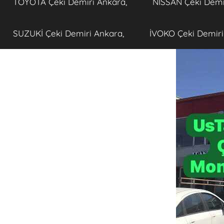
TOYOTA Çeki Demiri Ankara,
NISSAN Çeki Demi
SUZUKİ Çeki Demiri Ankara,
İVOKO Çeki Demiri