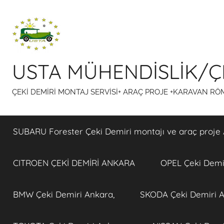
İçeriğe
atla
USTA MÜHENDİSLİK/ÇE
ÇEKİ DEMİRİ MONTAJ SERVİSİ+ ARAÇ PROJE +KARAVAN R
SUBARU Forester Çeki Demiri montajı ve araç proje 
CITROEN ÇEKİ DEMİRİ ANKARA
OPEL Çeki Demir
BMW Çeki Demiri Ankara,
SKODA Çeki Demiri A