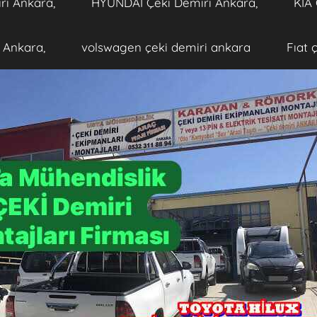
ri Ankara,
HYUNDAİ Çeki Demiri Ankara,
KİA 
 Ankara,
volswagen çeki demiri ankara
Fıat 