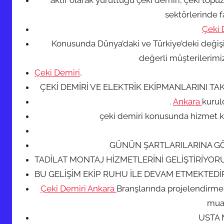
aktif olarak yürüttüğü çeki demiri, çeki topu
sektörlerinde f
Çeki 
Konusunda Dünya’daki ve Türkiye’deki değişi
değerli müşterilerimi
Çeki Demiri,
ÇEKİ DEMİRİ VE ELEKTRİK EKİPMANLARINI 
.
Ankara
kuru
çeki demiri konusunda hizmet k
GÜNÜN ŞARTLARILARINA G
TADİLAT MONTAJ HİZMETLERİNİ GELİŞTİRİYOR
BU GELİŞİM EKİP RUHU İLE DEVAM ETMEKTEDİ
Çeki Demiri Ankara
Branşlarında projelendirme 
mua
USTA 