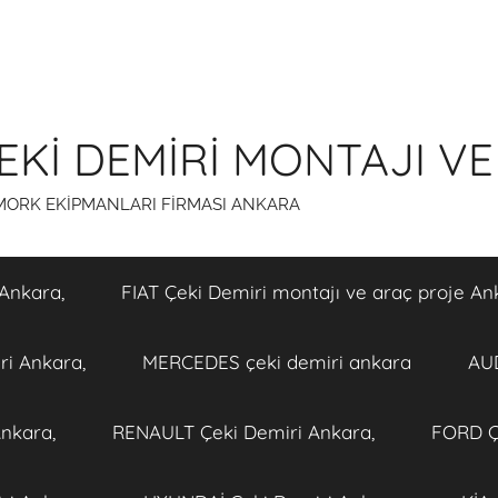
Kİ DEMİRİ MONTAJI VE
ÖMORK EKİPMANLARI FİRMASI ANKARA
Ankara,
FIAT Çeki Demiri montajı ve araç proje An
i Ankara,
MERCEDES çeki demiri ankara
AUD
nkara,
RENAULT Çeki Demiri Ankara,
FORD Ç