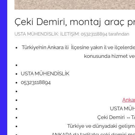
Çeki Demiri, montaj araç p
1
USTA MÜHENDİSLİK: İLETİŞİM: 05323118894
tarafından
0
Türkiye’nin Ankara ili İlçesine yakın il ve ilçele
H
konusunda hizmet v
a
z
i
USTA MÜHENDİSLİK
r
05323118894
a
n
Anka
2
USTA MÜH
0
Çeki Demiri ⇔
1
Türkiye ve dünyadaki gelişme
9
ANKARA da tadilatçı çeki demiri mon