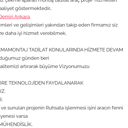
zu, çekme aparatı montaj tadilat araç proje hizmetleri
aaliyet göstermektedir.,
Demiri Ankara,
mleri ve gelişimleri yakından takip eden firmamız siz
ze daha iyi hizmet verebilmek,
TAKMAMONTAJ TADİLAT KONULARINDA HİZMETE DEVAM
lduğumuz günden beri
alitemizi artırarak büyüme Vizyonumuzu
ÖRE TEKNOLOJİDEN FAYDALANARAK
UZ.
R,
ve sunulan projenin Ruhsata işlenmesi işini aracın fenni
yenesi varsa
MÜHENDİSLİK,